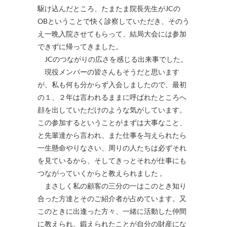
駆け込んだところ、たまたま院長先生がJCの
OBということで快く診察していただき、そのう
え一晩入院させてもらって、結局大会には参加
できずに帰ってきました。
JCのつながりの広さを感じる出来事でした。
現役メンバーの皆さんもそうだと思います
が、私も何も分からず入会しましたので、最初
の１、２年は言われるままに呼ばれたところへ
顔を出していただけのような気がしています。
この参加するということがまずは大事なこと、
と先輩達から言われ、また仕事を与えられたら
一生懸命やりなさい、周りの人たちは必ずそれ
を見ているから、そしてきっとそれが仕事にも
つながっていくからと教えられました 。
まさしく私の顧客の三分の一はこのとき知り
合った方達とそのご紹介者が占めています。又
このときに出逢った方々、一緒に活動した仲間
に教えられ、鍛えられたことが自分の財産にな