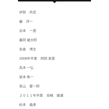
伊部 尚宏
藤 淳一
吉本 一憲
藤田 健次郎
岩倉 博文
2008年卒業 阿部 喜憲
高木 一弘
坂本 将一
長山 愛一郎
２０１１年卒業 笹嶋 隆廣
松本 義孝