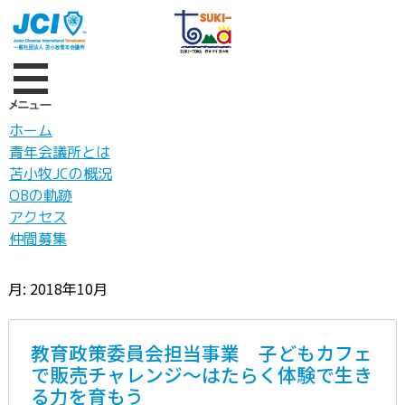
ホーム
青年会議所とは
苫小牧JCの概況
OBの軌跡
アクセス
仲間募集
月:
2018年10月
教育政策委員会担当事業 子どもカフェ
で販売チャレンジ～はたらく体験で生き
る力を育もう