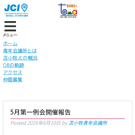
ホーム
青年会議所とは
苫小牧JCの概況
OBの軌跡
アクセス
仲間募集
5月第一例会開催報告
Posted
2026年6月10日
by
苫小牧青年会議所