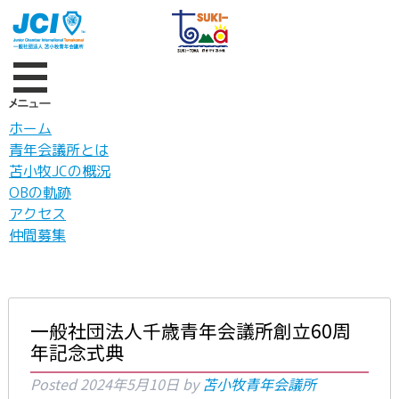
ホーム
青年会議所とは
苫小牧JCの概況
OBの軌跡
アクセス
仲間募集
一般社団法人千歳青年会議所創立60周
年記念式典
Posted
2024年5月10日
by
苫小牧青年会議所