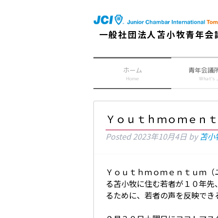
一般社団法人苫小牧青年会
ホーム
青年会議
Home
What's 
Ｙｏｕｔｈｍｏｍｅｎｔ
Posted
2023年10月4日
by
苫小
Ｙｏｕｔｈｍｏｍｅｎｔｕｍ（
る苫小牧に住む若者が１０年先
るために、若者の声を反映でき