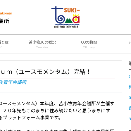
議所
所とは
苫小牧JCの概況
OBの軌跡
JC
Overview
OB diary
ｕｍ（ユースモメンタム）完結！
牧青年会議所
ユースモメンタム）本年度、苫小牧青年会議所が主催す
、２０年先もこのまちに住み続けたいと思うまちにす
るプラットフォーム事業です。