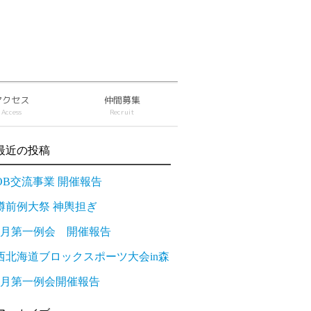
アクセス
仲間募集
Access
Recruit
最近の投稿
OB交流事業 開催報告
樽前例大祭 神輿担ぎ
6月第一例会 開催報告
西北海道ブロックスポーツ大会in森
5月第一例会開催報告