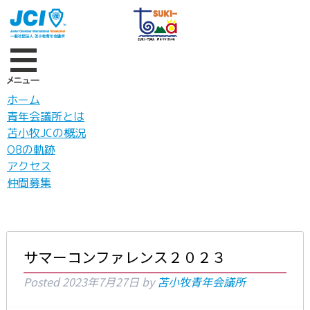
ホーム
青年会議所とは
苫小牧JCの概況
OBの軌跡
アクセス
仲間募集
サマーコンファレンス２０２３
Posted
2023年7月27日
by
苫小牧青年会議所